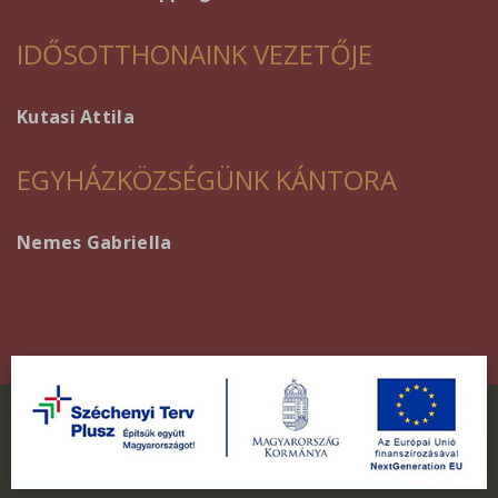
IDŐSOTTHONAINK VEZETŐJE
Kutasi Attila
EGYHÁZKÖZSÉGÜNK KÁNTORA
Nemes Gabriella
Minden jog fenntartva. ©
In4net Kft.
2020