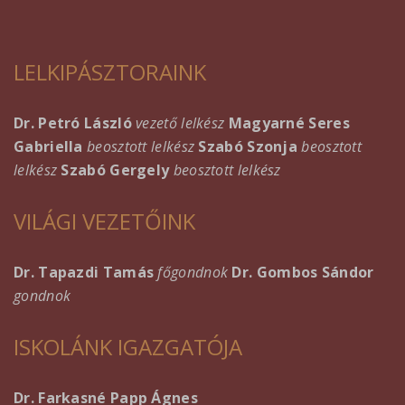
LELKIPÁSZTORAINK
Dr. Petró László
vezető lelkész
Magyarné Seres
Gabriella
beosztott lelkész
Szabó Szonja
beosztott
lelkész
Szabó Gergely
beosztott lelkész
VILÁGI VEZETŐINK
Dr. Tapazdi Tamás
főgondnok
Dr. Gombos Sándor
gondnok
ISKOLÁNK IGAZGATÓJA
Dr. Farkasné Papp Ágnes