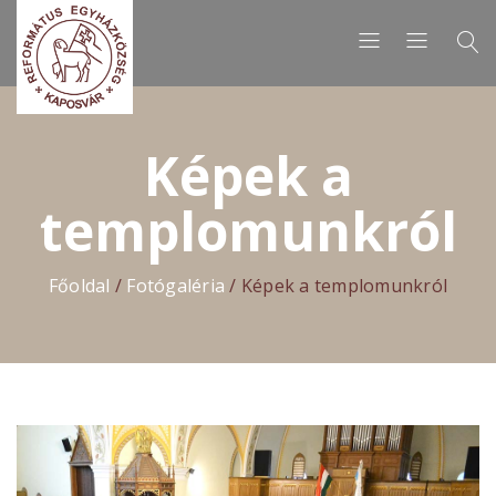
Képek a
templomunkról
Főoldal
/
Fotógaléria
/
Képek a templomunkról