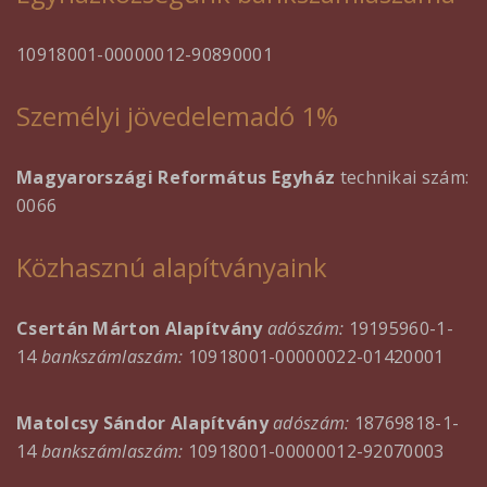
10918001-00000012-90890001
Személyi jövedelemadó 1%
Magyarországi Református Egyház
technikai szám:
0066
Közhasznú alapítványaink
Csertán Márton Alapítvány
adószám:
19195960-1-
14
bankszámlaszám:
10918001-00000022-01420001
Matolcsy Sándor Alapítvány
adószám:
18769818-1-
14
bankszámlaszám:
10918001-00000012-92070003