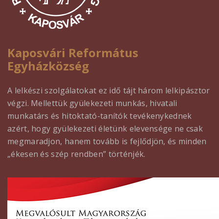
Kaposvári Református
Egyházközség
A lelkészi szolgálatokat ez idő tájt három lelkipásztor
végzi. Mellettük gyülekezeti munkás, hivatali
munkatárs és hitoktató-tanítók tevékenykednek
azért, hogy gyülekezeti életünk elevensége ne csak
megmaradjon, hanem tovább is fejlődjön, és minden
„ékesen és szép rendben” történjék.