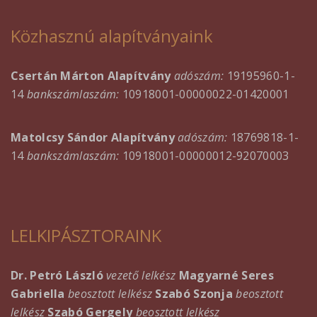
Közhasznú alapítványaink
Csertán Márton Alapítvány
adószám:
19195960-1-
14
bankszámlaszám:
10918001-00000022-01420001
Matolcsy Sándor Alapítvány
adószám:
18769818-1-
14
bankszámlaszám:
10918001-00000012-92070003
LELKIPÁSZTORAINK
Dr. Petró László
vezető lelkész
Magyarné Seres
Gabriella
beosztott lelkész
Szabó Szonja
beosztott
lelkész
Szabó Gergely
beosztott lelkész