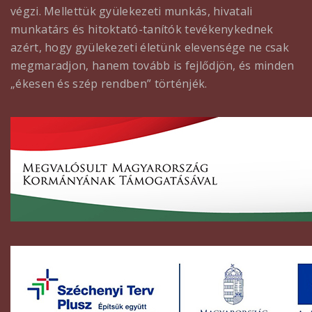
végzi. Mellettük gyülekezeti munkás, hivatali
munkatárs és hitoktató-tanítók tevékenykednek
azért, hogy gyülekezeti életünk elevensége ne csak
megmaradjon, hanem tovább is fejlődjön, és minden
„ékesen és szép rendben” történjék.