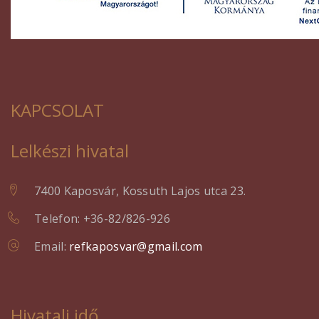
KAPCSOLAT
Lelkészi hivatal
7400 Kaposvár, Kossuth Lajos utca 23.
Telefon: +36-82/826-926
Email:
refkaposvar@gmail.com
Hivatali idő