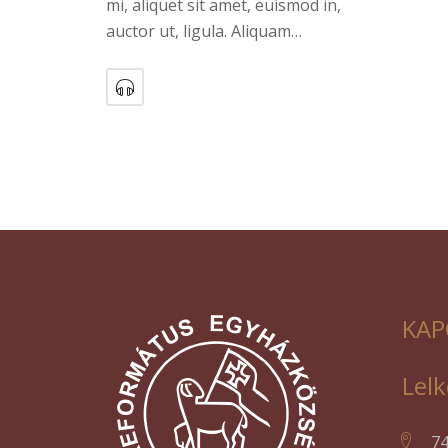
mi, aliquet sit amet, euismod in,
auctor ut, ligula. Aliquam…
KAP
Lelk
7