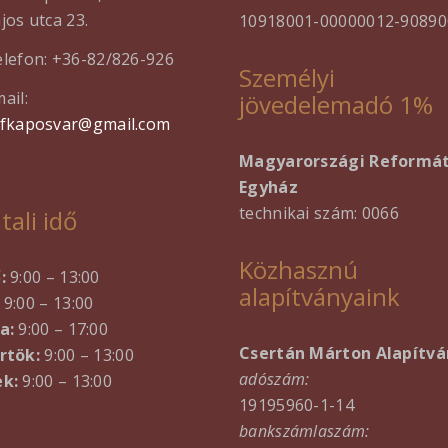
jos utca 23.
10918001-00000012-90890
lefon: +36-82/826-926
Személyi
ail:
jövedelemadó 1%
efkaposvar@gmail.com
Magyarországi Reformá
Egyház
technikai szám: 0066
tali idő
Közhasznú
ő:
9:00 – 13:00
alapítványaink
9:00 – 13:00
a:
9:00 – 17:00
Csertán Márton Alapítvá
rtök:
9:00 – 13:00
adószám:
k:
9:00 – 13:00
19195960-1-14
bankszámlaszám: