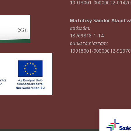
10918001-00000022-01420
Matolcsy Sándor Alapítv
adószám:
18769818-1-14
bankszámlaszám:
10918001-00000012-92070