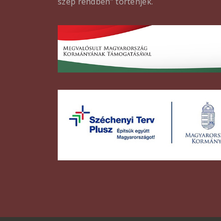
szép rendben” történjék.