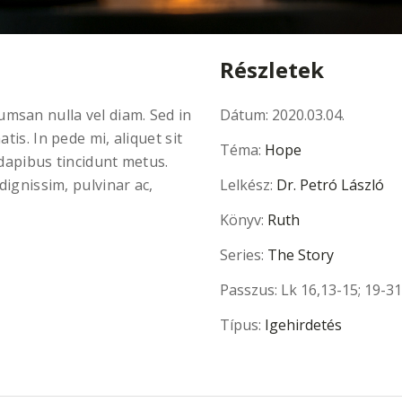
Részletek
msan nulla vel diam. Sed in
Dátum:
2020.03.04.
tis. In pede mi, aliquet sit
Téma:
Hope
 dapibus tincidunt metus.
dignissim, pulvinar ac,
Lelkész:
Dr. Petró László
Könyv:
Ruth
Series:
The Story
Passzus:
Lk 16,13-15; 19-31
Típus:
Igehirdetés