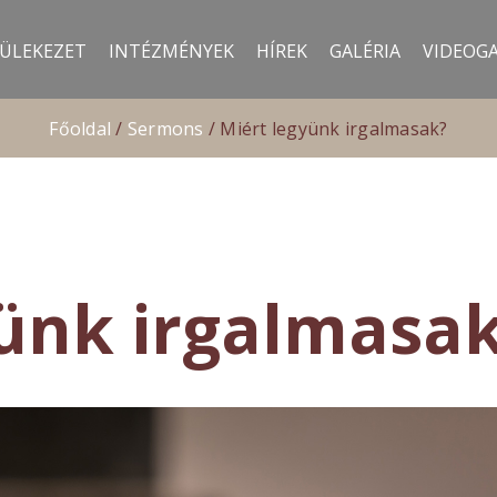
ÜLEKEZET
INTÉZMÉNYEK
HÍREK
GALÉRIA
VIDEOGA
Főoldal
/
Sermons
/
Miért legyünk irgalmasak?
yünk irgalmasa