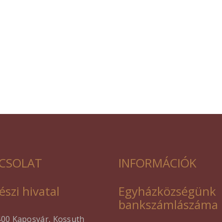
CSOLAT
INFORMÁCIÓK
észi hivatal
Egyházközségünk
bankszámlászáma
400 Kaposvár, Kossuth