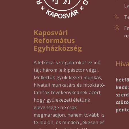
La
Te
Em
Kaposvári
r
Református
Egyházközség
Hiva
A lelkészi szolgálatokat ez idő
tájt három lelkipásztor végzi.
Mellettük gyülekezeti munkás,
hétf
hivatali munkatárs és hitoktató-
kedd:
tanítók tevékenykednek azért,
szerd
hogy gyülekezeti életünk
csütö
elevensége ne csak
pénte
megmaradjon, hanem tovább is
fejlődjön, és minden „ékesen és