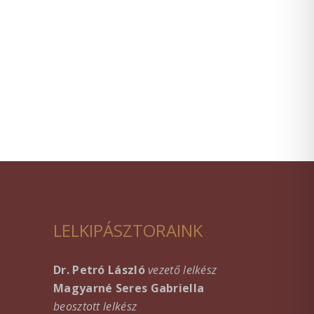
LELKIPÁSZTORAINK
Dr. Petró László
vezető lelkész
Magyarné Seres Gabriella
beosztott lelkész