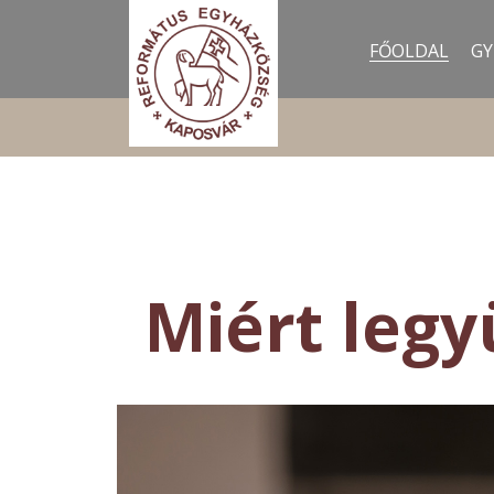
FŐOLDAL
GY
Miért leg