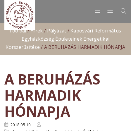
Főoldal
/
Hírek
/
Pályázat
/
Kaposvári Református
Egyházközség Épületeinek Energetikai
Korszerűsítése
/
A BERUHÁZÁS HARMADIK HÓNAPJA
A BERUHÁZÁS
HARMADIK
HÓNAPJA
2018.05.10.