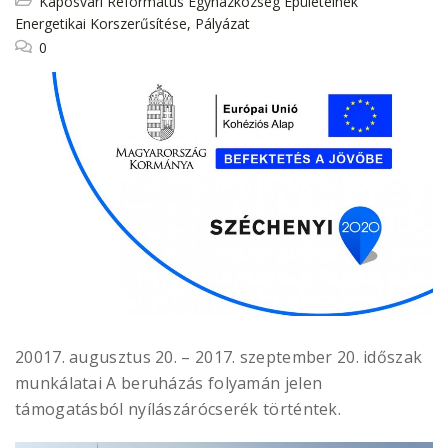
Kaposvári Református Egyházközség Épületeinek
Energetikai Korszerűsítése
,
Pályázat
0
20017. augusztus 20. – 2017. szeptember 20. időszak
munkálatai
A beruházás folyamán jelen
támogatásból nyílászárócserék történtek.