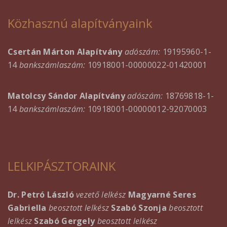
Közhasznú alapítványaink
Csertán Márton Alapítvány
adószám:
19195960-1-
14
bankszámlaszám:
10918001-00000022-01420001
Matolcsy Sándor Alapítvány
adószám:
18769818-1-
14
bankszámlaszám:
10918001-00000012-92070003
LELKIPÁSZTORAINK
Dr. Petró László
vezető lelkész
Magyarné Seres
Gabriella
beosztott lelkész
Szabó Szonja
beosztott
lelkész
Szabó Gergely
beosztott lelkész