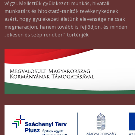
végzi. Mellettük gyülekezeti munkás, hivatali
munkatárs és hitoktató-tanítók tevékenykednek
azért, hogy gyülekezeti életünk elevensége ne csak
megmaradjon, hanem tovább is fejlődjön, és minden
„ékesen és szép rendben” történjék.