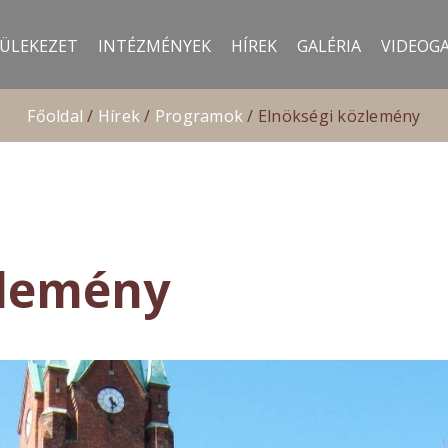
ÜLEKEZET
INTÉZMÉNYEK
HÍREK
GALÉRIA
VIDEOGA
Főoldal
/
Hírek
/
Programok
/
Elnökségi közlemény
zlemény