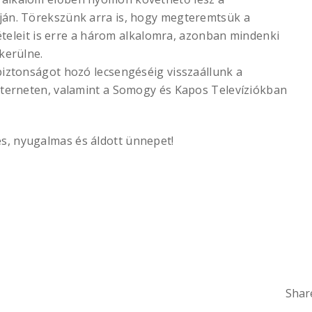
ján. Törekszünk arra is, hogy megteremtsük a
tételeit is erre a három alkalomra, azonban mindenki
kerülne.
biztonságot hozó lecsengéséig visszaállunk a
nterneten, valamint a Somogy és Kapos Televíziókban
, nyugalmas és áldott ünnepet!
Share