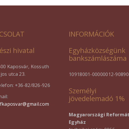
CSOLAT
INFORMÁCIÓK
észi hivatal
Egyházközségünk
bankszámlászáma
400 Kaposvár, Kossuth
jos utca 23.
10918001-00000012-90890
lefon: +36-82/826-926
Személyi
ail:
jövedelemadó 1%
efkaposvar@gmail.com
Magyarországi Reformá
Egyház