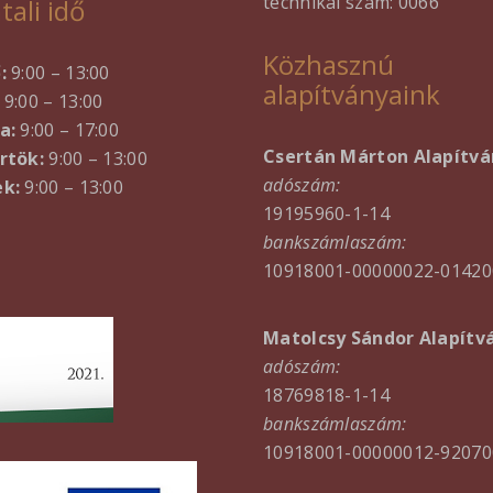
technikai szám: 0066
tali idő
Közhasznú
ő:
9:00 – 13:00
alapítványaink
9:00 – 13:00
a:
9:00 – 17:00
Csertán Márton Alapítvá
rtök:
9:00 – 13:00
adószám:
k:
9:00 – 13:00
19195960-1-14
bankszámlaszám:
10918001-00000022-01420
Matolcsy Sándor Alapítv
adószám:
18769818-1-14
bankszámlaszám:
10918001-00000012-92070