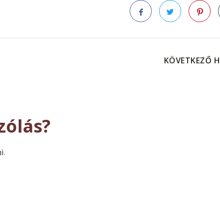
Facebook
Twitter
Pinteres
KÖVETKEZŐ H
zólás?
ni
.