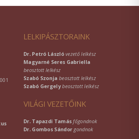
LELKIPÁSZTORAINK
Dr. Petró László
vezető lelkész
Magyarné Seres Gabriella
beosztott lelkész
Szabó Szonja
beosztott lelkész
001
Szabó Gergely
beosztott lelkész
VILÁGI VEZETŐINK
Dr. Tapazdi Tamás
főgondnok
tus
Dr. Gombos Sándor
gondnok