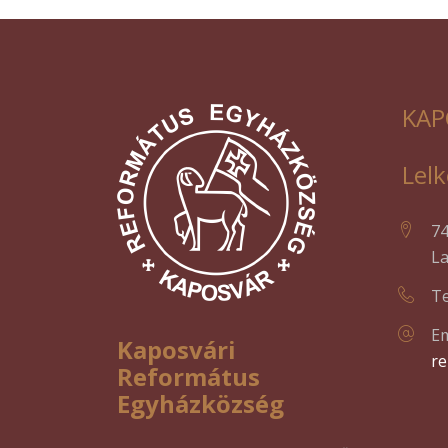
KAP
Lelk
7
La
Te
Em
Kaposvári
r
Református
Egyházközség