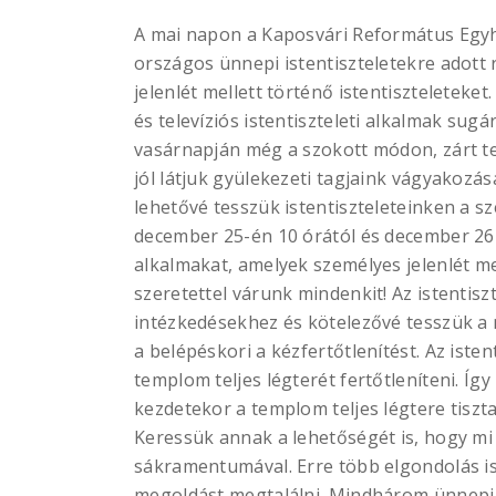
A mai napon a Kaposvári Református Egy
országos ünnepi istentiszteletekre adott
jelenlét mellett történő istentiszteleteke
és televíziós istentiszteleti alkalmak sug
vasárnapján még a szokott módon, zárt t
jól látjuk gyülekezeti tagjaink vágyakozás
lehetővé tesszük istentiszteleteinken a s
december 25-én 10 órától és december 26-
alkalmakat, amelyek személyes jelenlét me
szeretettel várunk mindenkit! Az istentisz
intézkedésekhez és kötelezővé tesszük a 
a belépéskori a kézfertőtlenítést. Az iste
templom teljes légterét fertőtleníteni. 
kezdetekor a templom teljes légtere tiszta
Keressük annak a lehetőségét is, hogy mi
sákramentumával. Erre több elgondolás i
megoldást megtalálni. Mindhárom ünnepi