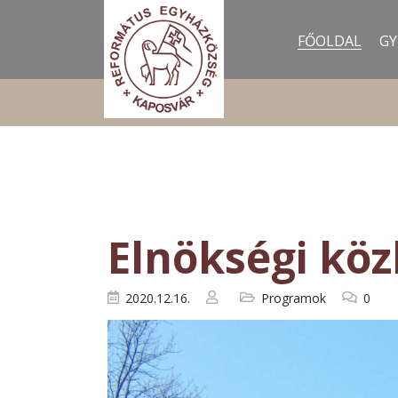
FŐOLDAL
GY
Elnökségi kö
2020.12.16.
Programok
0