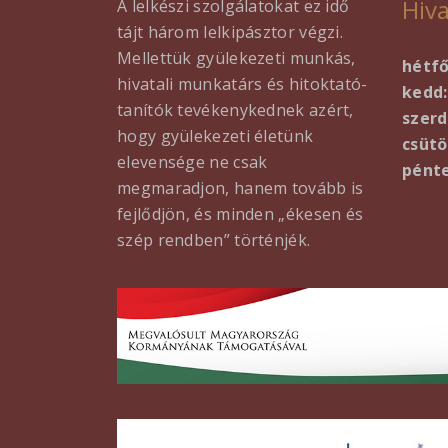
Hiva
A lelkészi szolgálatokat ez idő
tájt három lelkipásztor végzi.
Mellettük gyülekezeti munkás,
hétf
hivatali munkatárs és hitoktató-
kedd:
tanítók tevékenykednek azért,
szerd
hogy gyülekezeti életünk
csütö
elevensége ne csak
pénte
megmaradjon, hanem tovább is
fejlődjön, és minden „ékesen és
szép rendben” történjék.