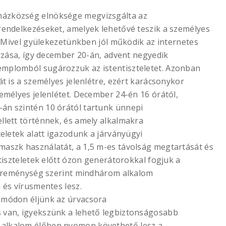
házközség elnöksége megvizsgálta az
 rendelkezéseket, amelyek lehetővé teszik a személyes
t. Mivel gyülekezetünkben jól működik az internetes
árzása, így december 20-án, advent negyedik
emplomból sugározzuk az istentiszteletet. Azonban
át is a személyes jelenlétre, ezért karácsonykor
zemélyes jelenlétet. December 24-én 16 órától,
án szintén 10 órától tartunk ünnepi
llett történnek, és amely alkalmakra
teletek alatt igazodunk a járványügyi
maszk használatát, a 1,5 m-es távolság megtartását és
ntiszteletek előtt ózon generátorokkal fogjuk a
Így reménység szerint mindhárom alkalom
 és vírusmentes lesz.
 módon éljünk az úrvacsora
s van, igyekszünk a lehető legbiztonságosabb
 alkalom élőben nyomon követhető lesz a