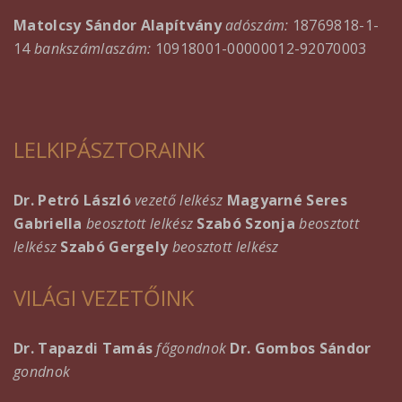
Matolcsy Sándor Alapítvány
adószám:
18769818-1-
14
bankszámlaszám:
10918001-00000012-92070003
LELKIPÁSZTORAINK
Dr. Petró László
vezető lelkész
Magyarné Seres
Gabriella
beosztott lelkész
Szabó Szonja
beosztott
lelkész
Szabó Gergely
beosztott lelkész
VILÁGI VEZETŐINK
Dr. Tapazdi Tamás
főgondnok
Dr. Gombos Sándor
gondnok