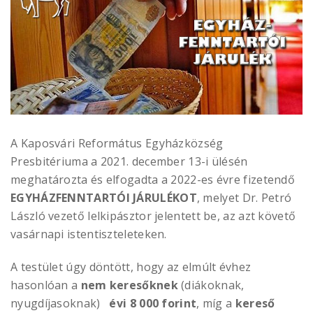
A Kaposvári Református Egyházközség
Presbitériuma a 2021. december 13-i ülésén
meghatározta és elfogadta
a 2022-es évre fizetendő
EGYHÁZFENNTARTÓI JÁRULÉKOT
, melyet Dr. Petró
László vezető lelkipásztor jelentett be,
az azt követő
vasárnapi istentiszteleteken.
A testület úgy döntött, hogy az elmúlt évhez
hasonlóan
a
nem keresőknek
(diákoknak,
nyugdíjasoknak)
évi 8 000 forint
, míg
a
kereső