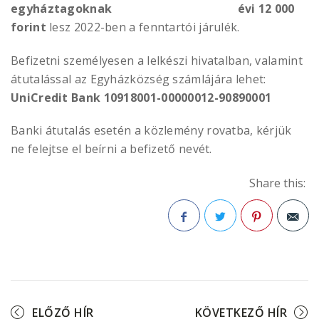
egyháztagoknak
évi 12 000
forint
lesz 2022-ben a fenntartói járulék.
Befizetni személyesen a lelkészi hivatalban, valamint
átutalással az Egyházközség számlájára lehet:
UniCredit Bank
10918001-00000012-90890001
Banki átutalás esetén a közlemény rovatba, kérjük
ne felejtse el beírni a befizető nevét.
Share this:
Facebook
Twitter
Pinterest
ELŐZŐ HÍR
KÖVETKEZŐ HÍR