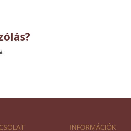
zólás?
ni
.
CSOLAT
INFORMÁCIÓK