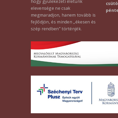
hogy gyülekezeti életünk
csütö
elevensége ne csak
pénte
megmaradjon, hanem tovább is
fejlődjön, és minden „ékesen és
szép rendben” történjék.