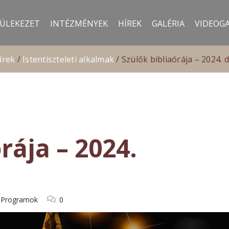
ÜLEKEZET
INTÉZMÉNYEK
HÍREK
GALÉRIA
VIDEOGA
írek
/
Istentiszteleti alkalmak
/
Szülők bibliaórája – 2024. 
rája – 2024.
,
Programok
0