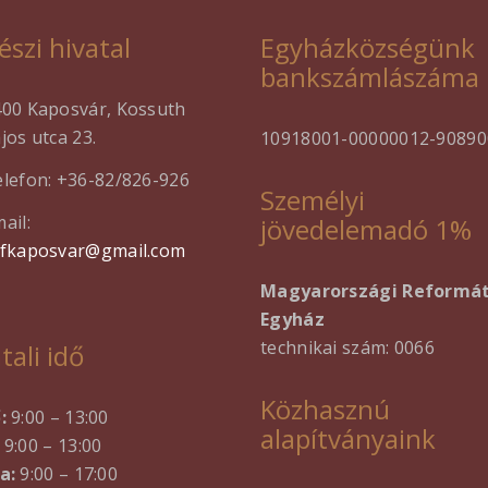
észi hivatal
Egyházközségünk
bankszámlászáma
400 Kaposvár, Kossuth
jos utca 23.
10918001-00000012-90890
lefon: +36-82/826-926
Személyi
ail:
jövedelemadó 1%
efkaposvar@gmail.com
Magyarországi Reformá
Egyház
technikai szám: 0066
tali idő
Közhasznú
ő:
9:00 – 13:00
alapítványaink
9:00 – 13:00
a:
9:00 – 17:00