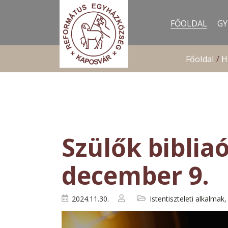
FŐOLDAL
GY
Főoldal
/
H
Szülők bibliaó
december 9.
2024.11.30.
Istentiszteleti alkalmak