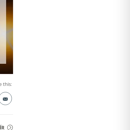
 this:
t
ÍR