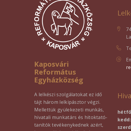
Lelk
7
La
Te
Em
Kaposvári
r
Református
Egyházközség
Hiva
A lelkészi szolgálatokat ez idő
tájt három lelkipásztor végzi.
Mellettük gyülekezeti munkás,
hétf
hivatali munkatárs és hitoktató-
kedd:
tanítók tevékenykednek azért,
szerd