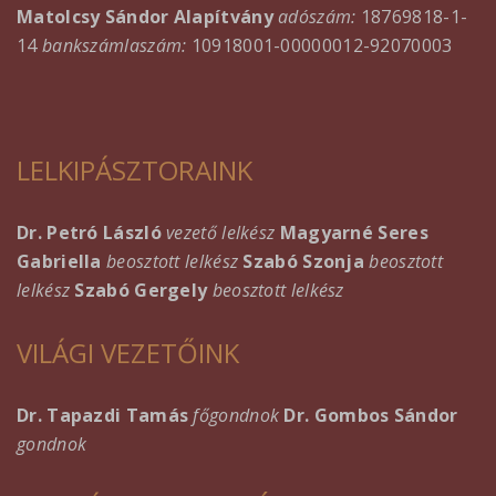
Matolcsy Sándor Alapítvány
adószám:
18769818-1-
14
bankszámlaszám:
10918001-00000012-92070003
LELKIPÁSZTORAINK
Dr. Petró László
vezető lelkész
Magyarné Seres
Gabriella
beosztott lelkész
Szabó Szonja
beosztott
lelkész
Szabó Gergely
beosztott lelkész
VILÁGI VEZETŐINK
Dr. Tapazdi Tamás
főgondnok
Dr. Gombos Sándor
gondnok