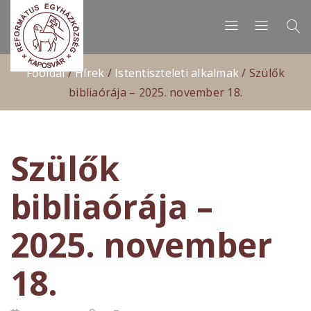
Főoldal
/
Hírek
/
Istentiszteleti alkalmak
/
Szülők
bibliaórája – 2025. november 18.
Szülők
bibliaórája –
2025. november
18.