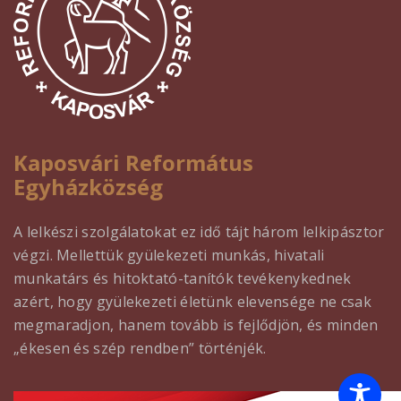
Kaposvári Református
Egyházközség
A lelkészi szolgálatokat ez idő tájt három lelkipásztor
végzi. Mellettük gyülekezeti munkás, hivatali
munkatárs és hitoktató-tanítók tevékenykednek
azért, hogy gyülekezeti életünk elevensége ne csak
megmaradjon, hanem tovább is fejlődjön, és minden
„ékesen és szép rendben” történjék.