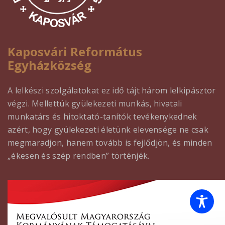
Kaposvári Református
Egyházközség
A lelkészi szolgálatokat ez idő tájt három lelkipásztor
végzi. Mellettük gyülekezeti munkás, hivatali
munkatárs és hitoktató-tanítók tevékenykednek
azért, hogy gyülekezeti életünk elevensége ne csak
megmaradjon, hanem tovább is fejlődjön, és minden
„ékesen és szép rendben” történjék.