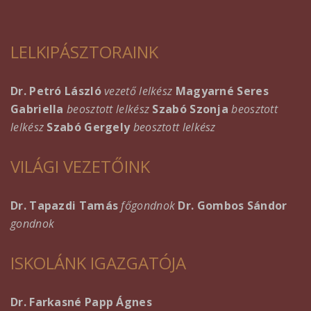
LELKIPÁSZTORAINK
Dr. Petró László
vezető lelkész
Magyarné Seres
Gabriella
beosztott lelkész
Szabó Szonja
beosztott
lelkész
Szabó Gergely
beosztott lelkész
VILÁGI VEZETŐINK
Dr. Tapazdi Tamás
főgondnok
Dr. Gombos Sándor
gondnok
ISKOLÁNK IGAZGATÓJA
Dr. Farkasné Papp Ágnes