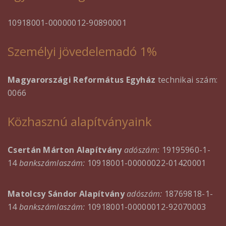
10918001-00000012-90890001
Személyi jövedelemadó 1%
Magyarországi Református Egyház
technikai szám:
0066
Közhasznú alapítványaink
Csertán Márton Alapítvány
adószám:
19195960-1-
14
bankszámlaszám:
10918001-00000022-01420001
Matolcsy Sándor Alapítvány
adószám:
18769818-1-
14
bankszámlaszám:
10918001-00000012-92070003