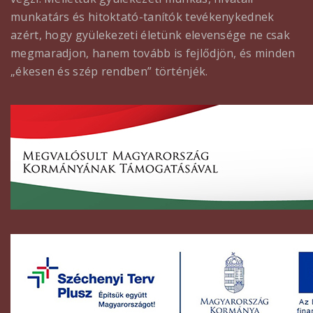
munkatárs és hitoktató-tanítók tevékenykednek
azért, hogy gyülekezeti életünk elevensége ne csak
megmaradjon, hanem tovább is fejlődjön, és minden
„ékesen és szép rendben” történjék.