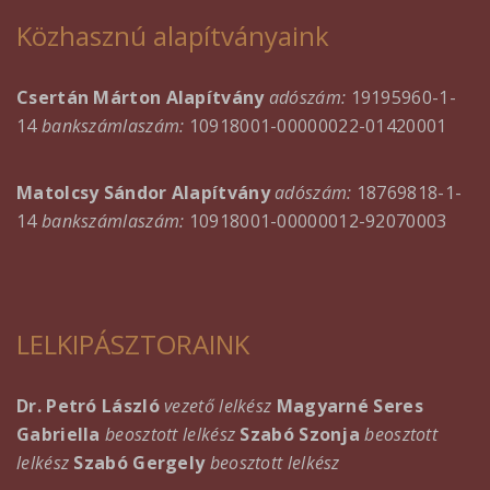
Közhasznú alapítványaink
Csertán Márton Alapítvány
adószám:
19195960-1-
14
bankszámlaszám:
10918001-00000022-01420001
Matolcsy Sándor Alapítvány
adószám:
18769818-1-
14
bankszámlaszám:
10918001-00000012-92070003
LELKIPÁSZTORAINK
Dr. Petró László
vezető lelkész
Magyarné Seres
Gabriella
beosztott lelkész
Szabó Szonja
beosztott
lelkész
Szabó Gergely
beosztott lelkész