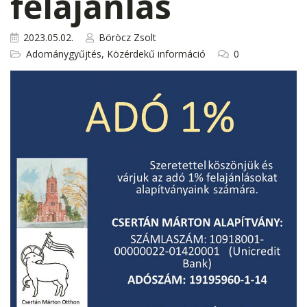
felajánlás
2023.05.02.
Böröcz Zsolt
Adománygyűjtés
,
Közérdekű információ
0