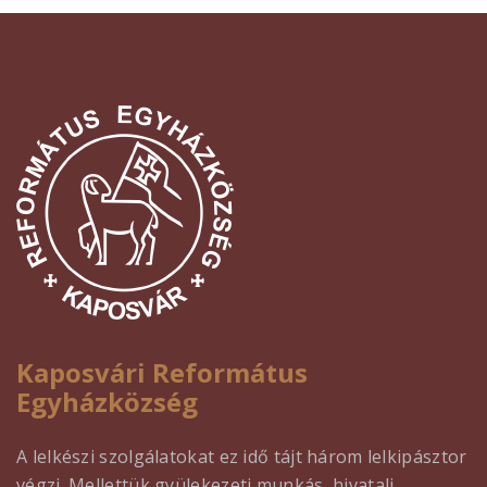
Kaposvári Református
Egyházközség
A lelkészi szolgálatokat ez idő tájt három lelkipásztor
végzi. Mellettük gyülekezeti munkás, hivatali