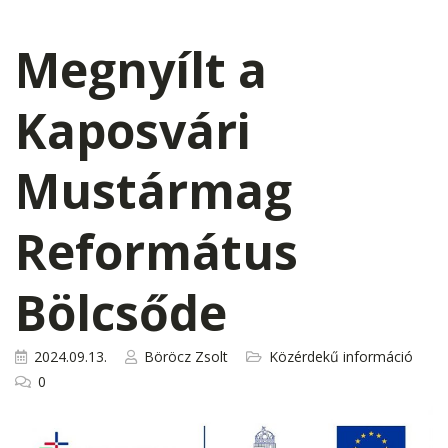
Megnyílt a
Kaposvári
Mustármag
Református
Bölcsőde
2024.09.13.
Böröcz Zsolt
Közérdekű információ
0