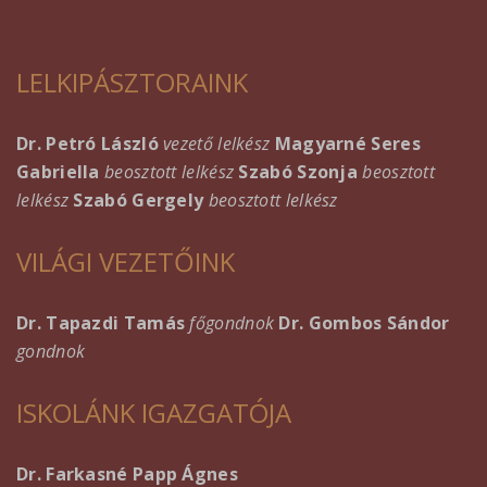
LELKIPÁSZTORAINK
Dr. Petró László
vezető lelkész
Magyarné Seres
Gabriella
beosztott lelkész
Szabó Szonja
beosztott
lelkész
Szabó Gergely
beosztott lelkész
VILÁGI VEZETŐINK
Dr. Tapazdi Tamás
főgondnok
Dr. Gombos Sándor
gondnok
ISKOLÁNK IGAZGATÓJA
Dr. Farkasné Papp Ágnes