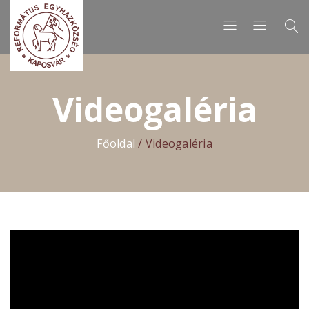
Videogaléria
Főoldal
/
Videogaléria