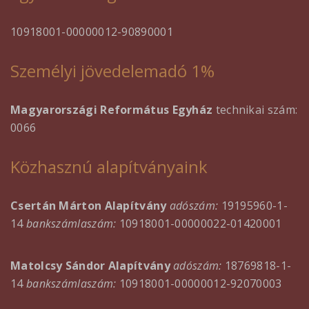
10918001-00000012-90890001
Személyi jövedelemadó 1%
Magyarországi Református Egyház
technikai szám:
0066
Közhasznú alapítványaink
Csertán Márton Alapítvány
adószám:
19195960-1-
14
bankszámlaszám:
10918001-00000022-01420001
Matolcsy Sándor Alapítvány
adószám:
18769818-1-
14
bankszámlaszám:
10918001-00000012-92070003