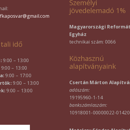
Személyi
ail:
jövedelemadó 1%
efkaposvar@gmail.com
Magyarországi Reformá
Egyház
technikai szám: 0066
tali idő
Közhasznú
ő:
9:00 – 13:00
alapítványaink
9:00 – 13:00
a:
9:00 – 17:00
Csertán Márton Alapítvá
rtök:
9:00 – 13:00
adószám:
k:
9:00 – 13:00
19195960-1-14
bankszámlaszám:
10918001-00000022-01420