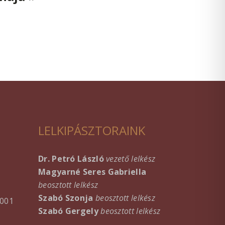
LELKIPÁSZTORAINK
Dr. Petró László
vezető lelkész
Magyarné Seres Gabriella
beosztott lelkész
Szabó Szonja
beosztott lelkész
001
Szabó Gergely
beosztott lelkész