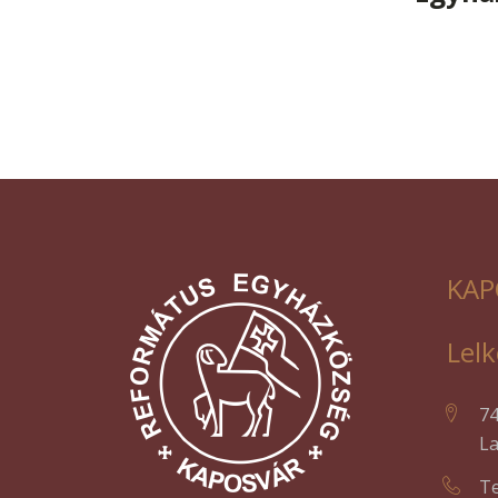
KAP
Lelk
7
La
Te