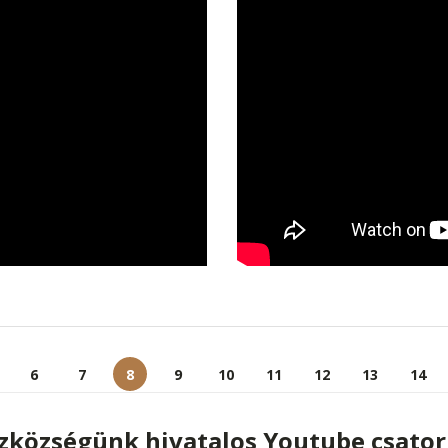
6
7
8
9
10
11
12
13
14
zközségünk hivatalos Youtube csator