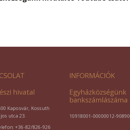
CSOLAT
INFORMÁCIÓK
észi hivatal
Egyházközségünk
bankszámlászáma
400 Kaposvár, Kossuth
jos utca 23.
10918001-00000012-90890
lefon: +36-82/826-926