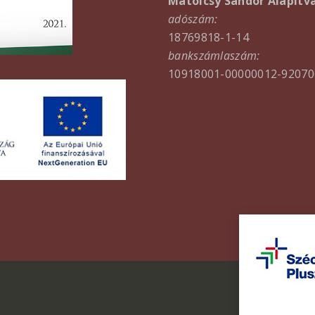
Matolcsy Sándor Alapítv
adószám:
18769818-1-14
bankszámlaszám:
10918001-00000012-92070