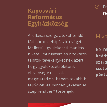
Em
Kaposvári
r
Református
Egyházközség
Hiva
A lelkészi szolgálatokat ez idő
tájt három lelkipásztor végzi.
Mellettük gyülekezeti munkás,
hétf
hivatali munkatárs és hitoktató-
kedd:
tanítók tevékenykednek azért,
szerd
hogy gyülekezeti életünk
csütö
elevensége ne csak
pénte
megmaradjon, hanem tovább is
fejlődjön, és minden „ékesen és
szép rendben” történjék.